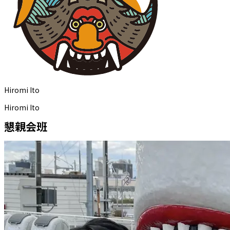
Hiromi Ito
Hiromi Ito
懇親会班