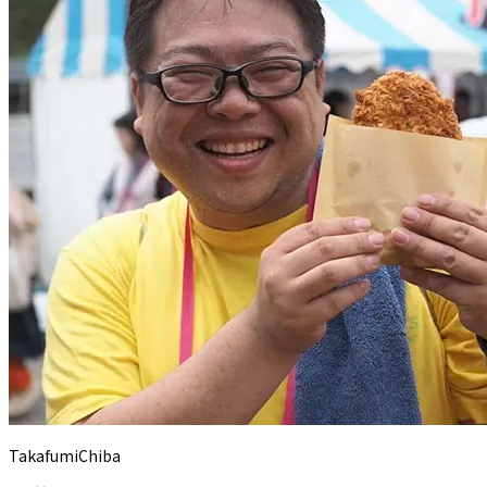
TakafumiChiba