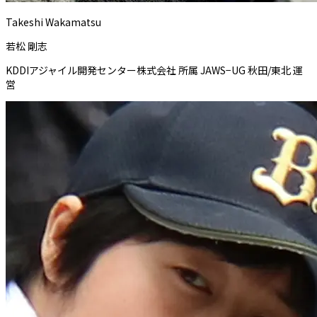
Takeshi Wakamatsu
若松 剛志
KDDIアジャイル開発センター株式会社 所属 JAWS−UG 秋田/東北 運
営